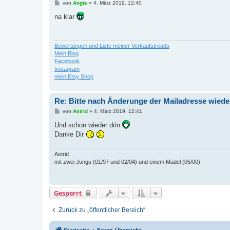
B
von
Angie
»
4. März 2019, 12:40
e
i
na klar
t
r
a
g
Bewertungen und Liste meiner Verkaufstreads
Mein Blog
Facebook
Instagram
mein Etsy Shop
Re: Bitte nach Änderunge der Mailadresse wieder
B
von
Astrid
»
4. März 2019, 12:41
e
i
Und schon wieder drin
t
Danke Dir
r
a
g
Astrid
mit zwei Jungs (01/97 und 02/04) und einem Mädel (05/00)
Gesperrt
Zurück zu „öffentlicher Bereich“