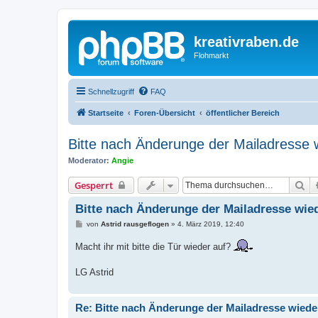
kreativraben.de
Flohmarkt
Schnellzugriff
FAQ
Startseite
Foren-Übersicht
öffentlicher Bereich
Bitte nach Änderunge der Mailadresse w
Moderator:
Angie
Su
Gesperrt
Bitte nach Änderunge der Mailadresse wied
B
von
Astrid rausgeflogen
»
4. März 2019, 12:40
e
i
Macht ihr mit bitte die Tür wieder auf?
t
r
a
LG Astrid
g
Re: Bitte nach Änderunge der Mailadresse wieder