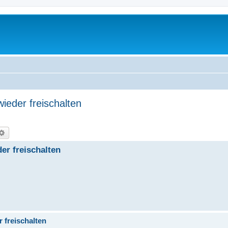
ieder freischalten
che
Erweiterte Suche
er freischalten
 freischalten