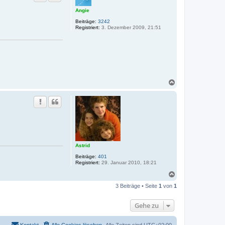
o
Angie
b
e
Beiträge:
3242
n
Registriert:
3. Dezember 2009, 21:51
N
a
c
h
o
b
e
n
Astrid
Beiträge:
401
Registriert:
29. Januar 2010, 18:21
N
a
3 Beiträge • Seite
1
von
1
c
h
o
Gehe zu
b
e
n