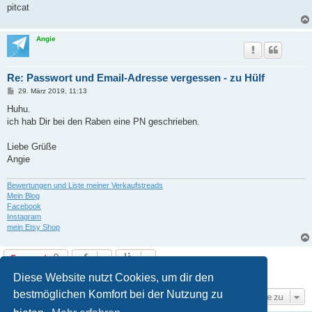
pitcat
Angie
Re: Passwort und Email-Adresse vergessen - zu Hülf
B
29. März 2019, 11:13
e
i
Huhu.
t
ich hab Dir bei den Raben eine PN geschrieben.
r
a
g
Liebe Grüße
Angie
Bewertungen und Liste meiner Verkaufstreads
Mein Blog
Facebook
Instagram
mein Etsy Shop
Gesperrt
2 Beiträge • Seite
1
von
1
Diese Website nutzt Cookies, um dir den
bestmöglichen Komfort bei der Nutzung zu
Gehe zu