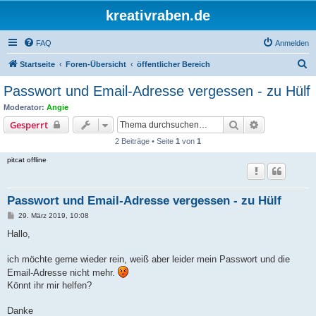
kreativraben.de
FAQ
Anmelden
S
Startseite
Foren-Übersicht
öffentlicher Bereich
u
Passwort und Email-Adresse vergessen - zu Hülf
c
Moderator:
Angie
h
Suche
Erweiterte S
Gesperrt
e
2 Beiträge • Seite
1
von
1
pitcat offline
Passwort und Email-Adresse vergessen - zu Hülf
B
29. März 2019, 10:08
e
i
Hallo,
t
r
a
ich möchte gerne wieder rein, weiß aber leider mein Passwort und die
g
Email-Adresse nicht mehr.
Könnt ihr mir helfen?
Danke