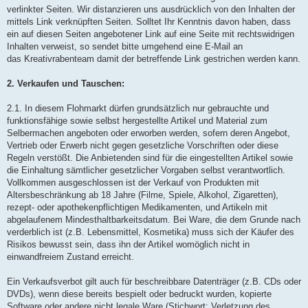
verlinkter Seiten. Wir distanzieren uns ausdrücklich von den Inhalten der
mittels Link verknüpften Seiten. Solltet Ihr Kenntnis davon haben, dass
ein auf diesen Seiten angebotener Link auf eine Seite mit rechtswidrigen
Inhalten verweist, so sendet bitte umgehend eine E-Mail an
das Kreativrabenteam damit der betreffende Link gestrichen werden kann.
2. Verkaufen und Tauschen:
2.1. In diesem Flohmarkt dürfen grundsätzlich nur gebrauchte und
funktionsfähige sowie selbst hergestellte Artikel und Material zum
Selbermachen angeboten oder erworben werden, sofern deren Angebot,
Vertrieb oder Erwerb nicht gegen gesetzliche Vorschriften oder diese
Regeln verstößt. Die Anbietenden sind für die eingestellten Artikel sowie
die Einhaltung sämtlicher gesetzlicher Vorgaben selbst verantwortlich.
Vollkommen ausgeschlossen ist der Verkauf von Produkten mit
Altersbeschränkung ab 18 Jahre (Filme, Spiele, Alkohol, Zigaretten),
rezept- oder apothekenpflichtigen Medikamenten, und Artikeln mit
abgelaufenem Mindesthaltbarkeitsdatum. Bei Ware, die dem Grunde nach
verderblich ist (z.B. Lebensmittel, Kosmetika) muss sich der Käufer des
Risikos bewusst sein, dass ihn der Artikel womöglich nicht in
einwandfreiem Zustand erreicht.
Ein Verkaufsverbot gilt auch für beschreibbare Datenträger (z.B. CDs oder
DVDs), wenn diese bereits bespielt oder bedruckt wurden, kopierte
Software oder andere nicht legale Ware (Stichwort: Verletzung des