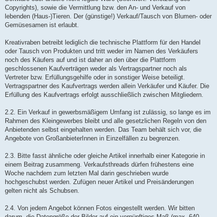
Copyrights), sowie die Vermittlung bzw. den An- und Verkauf von
lebenden (Haus-)Tieren. Der (günstige!) Verkauf/Tausch von Blumen- oder
Gemüsesamen ist erlaubt.
Kreativraben betreibt lediglich die technische Plattform für den Handel
oder Tausch von Produkten und tritt weder im Namen des Verkäufers
noch des Käufers auf und ist daher an den über die Plattform
geschlossenen Kaufverträgen weder als Vertragspartner noch als
Vertreter bzw. Erfüllungsgehilfe oder in sonstiger Weise beteiligt.
Vertragspartner des Kaufvertrags werden allein Verkäufer und Käufer. Die
Erfüllung des Kaufvertrags erfolgt ausschließlich zwischen Mitgliedern.
2.2. Ein Verkauf in gewerbsmäßigem Umfang ist zulässig, so lange es im
Rahmen des Kleingewerbes bleibt und alle gesetzlichen Regeln von den
Anbietenden selbst eingehalten werden. Das Team behält sich vor, die
Angebote von GroßanbieterInnen in Einzelfällen zu begrenzen.
2.3. Bitte fasst ähnliche oder gleiche Artikel innerhalb einer Kategorie in
einem Beitrag zusammeng. Verkaufsthreads dürfen frühestens eine
Woche nachdem zum letzten Mal darin geschrieben wurde
hochgeschubst werden. Zufügen neuer Artikel und Preisänderungen
gelten nicht als Schubsen.
2.4. Von jedem Angebot können Fotos eingestellt werden. Wir bitten
darum, die Datengröße der Bilder auf ein vernünftiges Maß (max. 640