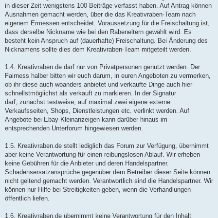
in dieser Zeit wenigstens 100 Beiträge verfasst haben. Auf Antrag können
Ausnahmen gemacht werden, über die das Kreativraben-Team nach
eigenem Ermessen entscheidet. Voraussetzung für die Freischaltung ist,
dass derselbe Nickname wie bei den Rabeneltern gewählt wird. Es
besteht kein Anspruch auf (dauerhafte) Freischaltung. Bei Änderung des
Nicknamens sollte dies dem Kreativraben-Team mitgeteilt werden.
1.4. Kreativraben.de darf nur von Privatpersonen genutzt werden. Der
Fairness halber bitten wir euch darum, in euren Angeboten zu vermerken,
ob ihr diese auch woanders anbietet und verkaufte Dinge auch hier
schnellstmöglichst als verkauft zu markieren. In der Signatur
darf, zunächst testweise, auf maximal zwei eigene externe
Verkaufsseiten, Shops, Dienstleistungen etc. verlinkt werden. Auf
Angebote bei Ebay Kleinanzeigen kann darüber hinaus im
entsprechenden Unterforum hingewiesen werden.
1.5. Kreativraben.de stellt lediglich das Forum zur Verfügung, übernimmt
aber keine Verantwortung für einen reibungslosen Ablauf. Wir erheben
keine Gebühren für die Anbieter und deren Handelspartner.
Schadensersatzansprüche gegenüber dem Betreiber dieser Seite können
nicht geltend gemacht werden. Verantwortlich sind die Handelspartner. Wir
können nur Hilfe bei Streitigkeiten geben, wenn die Verhandlungen
öffentlich liefen.
1.6. Kreativraben.de übernimmt keine Verantwortung für den Inhalt