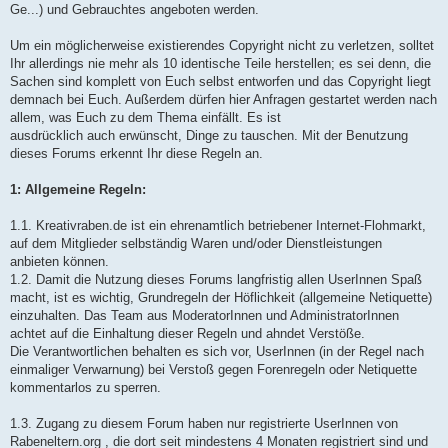
Ge...) und Gebrauchtes angeboten werden.
Um ein möglicherweise existierendes Copyright nicht zu verletzen, solltet
Ihr allerdings nie mehr als 10 identische Teile herstellen; es sei denn, die
Sachen sind komplett von Euch selbst entworfen und das Copyright liegt
demnach bei Euch. Außerdem dürfen hier Anfragen gestartet werden nach
allem, was Euch zu dem Thema einfällt. Es ist
ausdrücklich auch erwünscht, Dinge zu tauschen. Mit der Benutzung
dieses Forums erkennt Ihr diese Regeln an.
1: Allgemeine Regeln:
1.1. Kreativraben.de ist ein ehrenamtlich betriebener Internet-Flohmarkt,
auf dem Mitglieder selbständig Waren und/oder Dienstleistungen
anbieten können.
1.2. Damit die Nutzung dieses Forums langfristig allen UserInnen Spaß
macht, ist es wichtig, Grundregeln der Höflichkeit (allgemeine Netiquette)
einzuhalten. Das Team aus ModeratorInnen und AdministratorInnen
achtet auf die Einhaltung dieser Regeln und ahndet Verstöße.
Die Verantwortlichen behalten es sich vor, UserInnen (in der Regel nach
einmaliger Verwarnung) bei Verstoß gegen Forenregeln oder Netiquette
kommentarlos zu sperren.
1.3. Zugang zu diesem Forum haben nur registrierte UserInnen von
Rabeneltern.org , die dort seit mindestens 4 Monaten registriert sind und