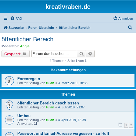
kreativraben.de
FAQ
Anmelden
S
Startseite
Foren-Übersicht
öffentlicher Bereich
u
öffentlicher Bereich
c
Moderator:
Angie
h
Suche
Erweiterte Suche
Gesperrt
e
4 Themen • Seite
1
von
1
Bekanntmachungen
Forenregeln
Letzter Beitrag von
tulan
«
3. März 2019, 18:35
Themen
öffentlicher Bereich geschlossen
Letzter Beitrag von
tulan
«
4. Juli 2019, 21:07
Umbau
Letzter Beitrag von
tulan
«
4. April 2019, 13:39
Antworten:
11
1
2
Passwort und Email-Adresse vergessen - zu Hülf