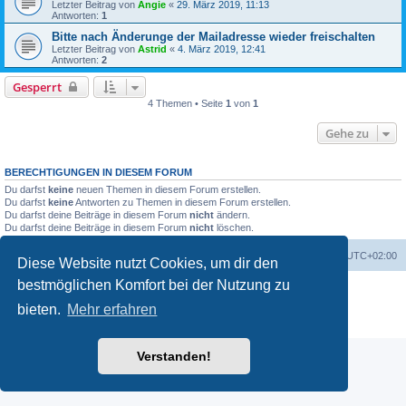
Letzter Beitrag von
Angie
«
29. März 2019, 11:13
Antworten:
1
Bitte nach Änderunge der Mailadresse wieder freischalten
Letzter Beitrag von
Astrid
«
4. März 2019, 12:41
Antworten:
2
Gesperrt
4 Themen • Seite
1
von
1
Gehe zu
BERECHTIGUNGEN IN DIESEM FORUM
Du darfst
keine
neuen Themen in diesem Forum erstellen.
Du darfst
keine
Antworten zu Themen in diesem Forum erstellen.
Du darfst deine Beiträge in diesem Forum
nicht
ändern.
Du darfst deine Beiträge in diesem Forum
nicht
löschen.
Startseite
Foren-Übersicht
Alle Zeiten sind
UTC+02:00
Diese Website nutzt Cookies, um dir den
bestmöglichen Komfort bei der Nutzung zu
Powered by
phpBB
® Forum Software © phpBB Limited
Deutsche Übersetzung durch
phpBB.de
bieten.
Mehr erfahren
Datenschutz
|
Nutzungsbedingungen
Verstanden!