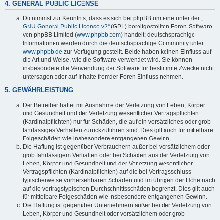
4. GENERAL PUBLIC LICENSE
Du nimmst zur Kenntnis, dass es sich bei phpBB um eine unter der „
GNU General Public License v2
“ (GPL) bereitgestellten Foren-Software
von phpBB Limited (
www.phpbb.com
) handelt; deutschsprachige
Informationen werden durch die deutschsprachige Community unter
www.phpbb.de
zur Verfügung gestellt. Beide haben keinen Einfluss auf
die Art und Weise, wie die Software verwendet wird. Sie können
insbesondere die Verwendung der Software für bestimmte Zwecke nicht
untersagen oder auf Inhalte fremder Foren Einfluss nehmen.
5. GEWÄHRLEISTUNG
Der Betreiber haftet mit Ausnahme der Verletzung von Leben, Körper
und Gesundheit und der Verletzung wesentlicher Vertragspflichten
(Kardinalpflichten) nur für Schäden, die auf ein vorsätzliches oder grob
fahrlässiges Verhalten zurückzuführen sind. Dies gilt auch für mittelbare
Folgeschäden wie insbesondere entgangenen Gewinn.
Die Haftung ist gegenüber Verbrauchern außer bei vorsätzlichem oder
grob fahrlässigem Verhalten oder bei Schäden aus der Verletzung von
Leben, Körper und Gesundheit und der Verletzung wesentlicher
Vertragspflichten (Kardinalpflichten) auf die bei Vertragsschluss
typischerweise vorhersehbaren Schäden und im übrigen der Höhe nach
auf die vertragstypischen Durchschnittsschäden begrenzt. Dies gilt auch
für mittelbare Folgeschäden wie insbesondere entgangenen Gewinn.
Die Haftung ist gegenüber Unternehmern außer bei der Verletzung von
Leben, Körper und Gesundheit oder vorsätzlichem oder grob