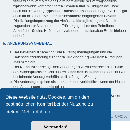
fahrlässigem Verhalten des Betreibers auf die bei Vertragsschluss
typischerweise vorhersehbaren Schäden und im Übrigen der Höhe
nach auf die vertragstypischen Durchschnittsschäden begrenzt. Dies gilt
auch für mittelbare Schäden, insbesondere entgangenen Gewinn.
Die Haftungsbegrenzung der Absätze a bis c gilt sinngemäß auch
zugunsten der Mitarbeiter und Erfüllungsgehilfen des Betreibers.
Ansprüche für eine Haftung aus zwingendem nationalem Recht bleiben
unberührt.
6. ÄNDERUNGSVORBEHALT
Der Betreiber ist berechtigt, die Nutzungsbedingungen und die
Datenschutzerklärung zu ändern. Die Änderung wird dem Nutzer per E-
Mail mitgeteilt.
Der Nutzer ist berechtigt, den Änderungen zu widersprechen. Im Falle
des Widerspruchs erlischt das zwischen dem Betreiber und dem Nutzer
bestehende Vertragsverhältnis mit sofortiger Wirkung.
Die Änderungen gelten als anerkannt und verbindlich, wenn der Nutzer
den Änderungen zugestimmt hat.
Informationen über den Umgang mit deinen persönlichen Daten
Diese Website nutzt Cookies, um dir den
sind in der Datenschutzerklärung enthalten.
bestmöglichen Komfort bei der Nutzung zu
bieten.
Mehr erfahren
Startseite
Foren-Übersicht
Alle Zeiten sind
UTC+02:00
Verstanden!
Powered by
phpBB
® Forum Software © phpBB Limited