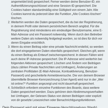
angemeldet bist) gespeichert. Ferner werden deine Benutzer-ID, ein
Authentifizierungsschlüssel und eine Session-ID gespeichert. Die
Cookies haben standardmäßig eine Gültigkeit von einem Jahr. Alle
Cookies kannst du jederzeit über die Funktion „Alle Cookies löschen“
löschen.
Weiterhin werden die Daten gespeichert, die du bei der Registrierung,
in deinem Profil oder deinem persönlichem Bereich angibst. Für die
Registrierung sind mindestens ein eindeutiger Benutzername, eine E-
Mail-Adresse und ein Passwort notwendig. Wenn durch den Betreiber
weitere Daten als notwendig festgelegt wurden, so ist dies für dich vor
deren Eingabe ersichtlich.
Wenn du einen Beitrag oder eine private Nachricht erstellst, so werden
die dort eingegebenen Daten ebenfalls gespeichert. Gleiches gilt, wenn
du einen Beitrag als Entwurf zwischenspeicherst. In diesen Fällen wird
auch deine IP-Adresse gespeichert. Die IP-Adresse wird weiterhin bei
folgenden Aktionen gespeichert: Löschen und Ändern von Beiträgen
(dazu zählen Private Nachrichten und Umfragen), Änderungen an
zentralen Profildaten (E-Mail-Adresse, Kontoaktivierung, Benutzer-
Passwort) und gescheiterte Anmeldeversuche. Die von deinem Browser
übermittelte Browser-Kennzeichnung (User Agent) wird nur in der „Wer
ist online?“-Funktion angezeigt und nicht dauerhaft gespeichert.
Schließlich erfordern einzelne Funktionen des Boards, dass weitere
Daten gespeichert werden. Dazu gehören dein Abstimmungsverhalten
bei Umfragen, der Gelesen-Status von deinen Beiträgen oder explizit
von dir gesetzte Lesezeichen oder Benachrichtigungsfunktionen.
Dein Passwort wird mit einer Einwege-Verschlüsselung (Hash)