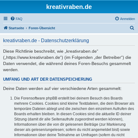
kreativraben.de
FAQ
Anmelden
S
Startseite
Foren-Übersicht
u
kreativraben.de - Datenschutzerklärung
c
h
Diese Richtlinie beschreibt, wie „kreativraben.de“
(„https://www.kreativraben.de“) (im Folgenden „der Betreiber“) die
e
Daten verwendet, die während deines Foren-Besuchs gesammelt
werden.
UMFANG UND ART DER DATENSPEICHERUNG
Deine Daten werden auf vier verschiedene Arten gesammelt:
Die Forensoftware phpBB erstellt bei deinem Besuch des Boards
mehrere Cookies. Cookies sind kleine Textdateien, die dein Browser als
temporäre Dateien ablegt und die zwischen den einzelnen Aufrufen des
Boards erhalten bleiben. In diesen Cookies sind die aktuelle ID deiner
Sitzung (damit dir alle Seitenaufrufe zugeordnet werden können),
Informationen über die von dir gelesenen Beiträge (zur Markierung
dieser als gelesen/ungelesen; sofern du nicht angemeldet bist) sowie
Informationen über deine Teilnahme an Umfragen (sofern du nicht