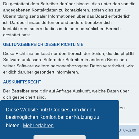
Du gestattest dem Betreiber darüber hinaus, dich unter den von dir
angegebenen Kontaktdaten zu kontaktieren, sofern dies zur
Übermittlung zentraler Informationen über das Board erforderlich
ist. Darüber hinaus dürfen er und andere Benutzer dich
kontaktieren, sofern du dies in deinem persönlichen Bereich
gestattet hast.
GELTUNGSBEREICH DIESER RICHTLINIE
Diese Richtlinie umfasst nur den Bereich der Seiten, die die phpBB-
Software umfassen. Sofern der Betreiber in anderen Bereichen
seiner Software weitere personenbezogene Daten verarbeitet, wird
er dich darüber gesondert informieren.
AUSKUNFTSRECHT
Der Betreiber erteilt dir auf Anfrage Auskunft, welche Daten über
dich gespeichert sind.
Du kannst jederzeit die Löschung bzw. Sperrung deiner Daten
Diese Website nutzt Cookies, um dir den
verlangen. Kontaktiere hierzu bitte den Betreiber.
bestmöglichen Komfort bei der Nutzung zu
bieten.
Mehr erfahren
Startseite
Foren-Übersicht
Alle Zeiten sind
UTC+02:00