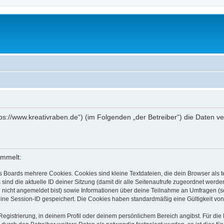
https://www.kreativraben.de“) (im Folgenden „der Betreiber“) die Date
ammelt:
s Boards mehrere Cookies. Cookies sind kleine Textdateien, die dein Browser als
 sind die aktuelle ID deiner Sitzung (damit dir alle Seitenaufrufe zugeordnet werd
u nicht angemeldet bist) sowie Informationen über deine Teilnahme an Umfragen (s
eine Session-ID gespeichert. Die Cookies haben standardmäßig eine Gültigkeit von 
Registrierung, in deinem Profil oder deinem persönlichem Bereich angibst. Für di