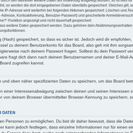
rch den Betreiber weitere Daten als notwendig festgelegt wurden, so ist dies für 
llst, so werden die dort eingegebenen Daten ebenfalls gespeichert. Gleiches gilt, 
Die IP-Adresse wird weiterhin bei folgenden Aktionen gespeichert: Löschen und Än
l-Adresse, Kontoaktivierung, Benutzer-Passwort) und gescheiterte Anmeldeversuch
ine?“-Funktion angezeigt und nicht dauerhaft gespeichert.
 dass weitere Daten gespeichert werden. Dazu gehören dein Abstimmungsverhalten
gungsfunktionen.
(Hash) gespeichert, so dass es sicher ist. Jedoch wird dir empfohlen, 
ssel zu deinem Benutzerkonto für das Board, also geh mit ihm sorgsam
htigterweise nach deinem Passwort fragen. Solltest du dein Passwort v
are fragt dich dann nach deinem Benutzernamen und deiner E-Mail-Ad
Board zugreifen kannst.
en und oben näher spezifizierten Daten zu speichern, um das Board bet
en einer Interessenabwägung zwischen deinen und seinen Interessen sow
r von deinem Browser übermittelter Browser-Kennung zu speichern, so
R DATEN
n Personen zu ermöglichen. Du bist dir daher bewusst, dass die Daten d
ber kann jedoch festlegen, dass einzelne Informationen nur für einen ei