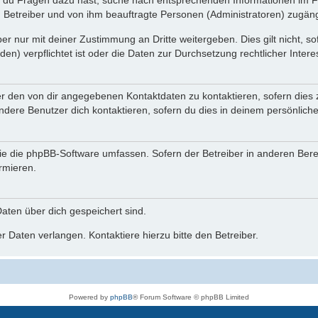
n du Fragen dazu hast, suche nach entsprechenden Informationen im Fo
n Betreiber und von ihm beauftragte Personen (Administratoren) zugäng
r nur mit deiner Zustimmung an Dritte weitergeben. Dies gilt nicht, s
n) verpflichtet ist oder die Daten zur Durchsetzung rechtlicher Interes
er den von dir angegebenen Kontaktdaten zu kontaktieren, sofern dies 
andere Benutzer dich kontaktieren, sofern du dies in deinem persönliche
, die die phpBB-Software umfassen. Sofern der Betreiber in anderen Be
ormieren.
 Daten über dich gespeichert sind.
 Daten verlangen. Kontaktiere hierzu bitte den Betreiber.
Powered by
phpBB
® Forum Software © phpBB Limited
Deutsche Übersetzung durch
phpBB.de