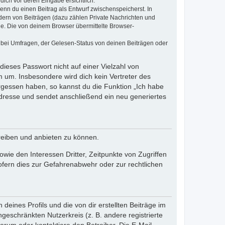
dich vor deren Eingabe ersichtlich.
wenn du einen Beitrag als Entwurf zwischenspeicherst. In
dern von Beiträgen (dazu zählen Private Nachrichten und
e. Die von deinem Browser übermittelte Browser-
 bei Umfragen, der Gelesen-Status von deinen Beiträgen oder
dieses Passwort nicht auf einer Vielzahl von
 um. Insbesondere wird dich kein Vertreter des
ergessen haben, so kannst du die Funktion „Ich habe
resse und sendet anschließend ein neu generiertes
reiben und anbieten zu können.
ie den Interessen Dritter, Zeitpunkte von Zugriffen
fern dies zur Gefahrenabwehr oder zur rechtlichen
eines Profils und die von dir erstellten Beiträge im
ngeschränkten Nutzerkreis (z. B. andere registrierte