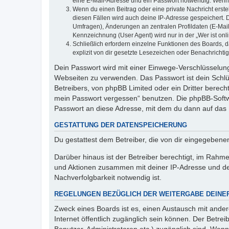
eine E-Mail-Adresse und ein Passwort notwendig. Wenn du
Wenn du einen Beitrag oder eine private Nachricht erste
diesen Fällen wird auch deine IP-Adresse gespeichert. 
Umfragen), Änderungen an zentralen Profildaten (E-Mai
Kennzeichnung (User Agent) wird nur in der „Wer ist onl
Schließlich erfordern einzelne Funktionen des Boards,
explizit von dir gesetzte Lesezeichen oder Benachrichti
Dein Passwort wird mit einer Einwege-Verschlüsselung 
Webseiten zu verwenden. Das Passwort ist dein Schlü
Betreibers, von phpBB Limited oder ein Dritter berec
mein Passwort vergessen“ benutzen. Die phpBB-Softw
Passwort an diese Adresse, mit dem du dann auf das 
GESTATTUNG DER DATENSPEICHERUNG
Du gestattest dem Betreiber, die von dir eingegeben
Darüber hinaus ist der Betreiber berechtigt, im Rahm
und Aktionen zusammen mit deiner IP-Adresse und de
Nachverfolgbarkeit notwendig ist.
REGELUNGEN BEZÜGLICH DER WEITERGABE DEINE
Zweck eines Boards ist es, einen Austausch mit andere
Internet öffentlich zugänglich sein können. Der Betrei