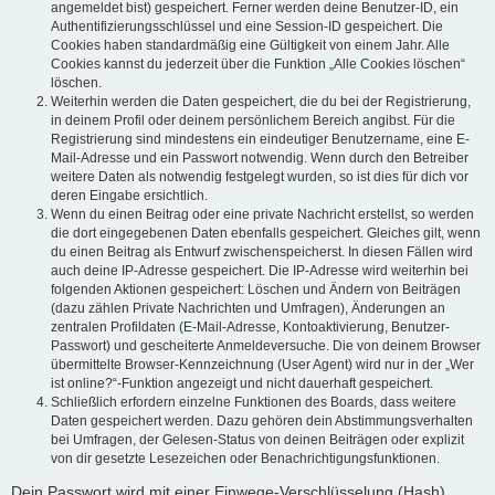
angemeldet bist) gespeichert. Ferner werden deine Benutzer-ID, ein
Authentifizierungsschlüssel und eine Session-ID gespeichert. Die
Cookies haben standardmäßig eine Gültigkeit von einem Jahr. Alle
Cookies kannst du jederzeit über die Funktion „Alle Cookies löschen“
löschen.
Weiterhin werden die Daten gespeichert, die du bei der Registrierung,
in deinem Profil oder deinem persönlichem Bereich angibst. Für die
Registrierung sind mindestens ein eindeutiger Benutzername, eine E-
Mail-Adresse und ein Passwort notwendig. Wenn durch den Betreiber
weitere Daten als notwendig festgelegt wurden, so ist dies für dich vor
deren Eingabe ersichtlich.
Wenn du einen Beitrag oder eine private Nachricht erstellst, so werden
die dort eingegebenen Daten ebenfalls gespeichert. Gleiches gilt, wenn
du einen Beitrag als Entwurf zwischenspeicherst. In diesen Fällen wird
auch deine IP-Adresse gespeichert. Die IP-Adresse wird weiterhin bei
folgenden Aktionen gespeichert: Löschen und Ändern von Beiträgen
(dazu zählen Private Nachrichten und Umfragen), Änderungen an
zentralen Profildaten (E-Mail-Adresse, Kontoaktivierung, Benutzer-
Passwort) und gescheiterte Anmeldeversuche. Die von deinem Browser
übermittelte Browser-Kennzeichnung (User Agent) wird nur in der „Wer
ist online?“-Funktion angezeigt und nicht dauerhaft gespeichert.
Schließlich erfordern einzelne Funktionen des Boards, dass weitere
Daten gespeichert werden. Dazu gehören dein Abstimmungsverhalten
bei Umfragen, der Gelesen-Status von deinen Beiträgen oder explizit
von dir gesetzte Lesezeichen oder Benachrichtigungsfunktionen.
Dein Passwort wird mit einer Einwege-Verschlüsselung (Hash)