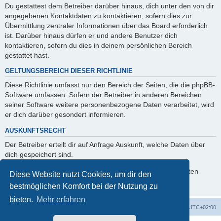
Du gestattest dem Betreiber darüber hinaus, dich unter den von dir
angegebenen Kontaktdaten zu kontaktieren, sofern dies zur
Übermittlung zentraler Informationen über das Board erforderlich
ist. Darüber hinaus dürfen er und andere Benutzer dich
kontaktieren, sofern du dies in deinem persönlichen Bereich
gestattet hast.
GELTUNGSBEREICH DIESER RICHTLINIE
Diese Richtlinie umfasst nur den Bereich der Seiten, die die phpBB-
Software umfassen. Sofern der Betreiber in anderen Bereichen
seiner Software weitere personenbezogene Daten verarbeitet, wird
er dich darüber gesondert informieren.
AUSKUNFTSRECHT
Der Betreiber erteilt dir auf Anfrage Auskunft, welche Daten über
dich gespeichert sind.
Du kannst jederzeit die Löschung bzw. Sperrung deiner Daten
Diese Website nutzt Cookies, um dir den
verlangen. Kontaktiere hierzu bitte den Betreiber.
bestmöglichen Komfort bei der Nutzung zu
bieten.
Mehr erfahren
Startseite
Foren-Übersicht
Alle Zeiten sind
UTC+02:00