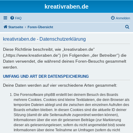
kreativraben.de
FAQ
Anmelden
S
Startseite
Foren-Übersicht
u
kreativraben.de - Datenschutzerklärung
c
h
Diese Richtlinie beschreibt, wie „kreativraben.de“
(„https://www.kreativraben.de“) (im Folgenden „der Betreiber“) die
e
Daten verwendet, die während deines Foren-Besuchs gesammelt
werden.
UMFANG UND ART DER DATENSPEICHERUNG
Deine Daten werden auf vier verschiedene Arten gesammelt:
Die Forensoftware phpBB erstellt bei deinem Besuch des Boards
mehrere Cookies. Cookies sind kleine Textdateien, die dein Browser als
temporäre Dateien ablegt und die zwischen den einzelnen Aufrufen des
Boards erhalten bleiben. In diesen Cookies sind die aktuelle ID deiner
Sitzung (damit dir alle Seitenaufrufe zugeordnet werden können),
Informationen über die von dir gelesenen Beiträge (zur Markierung
dieser als gelesen/ungelesen; sofern du nicht angemeldet bist) sowie
Informationen über deine Teilnahme an Umfragen (sofern du nicht