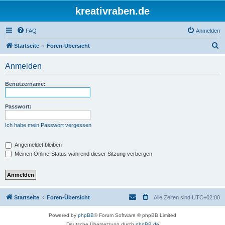
kreativraben.de
FAQ
Anmelden
S
Startseite
Foren-Übersicht
u
Anmelden
c
h
Benutzername:
e
Passwort:
Ich habe mein Passwort vergessen
Angemeldet bleiben
Meinen Online-Status während dieser Sitzung verbergen
Startseite
Foren-Übersicht
Alle Zeiten sind
UTC+02:00
Powered by
phpBB
® Forum Software © phpBB Limited
Deutsche Übersetzung durch
phpBB.de