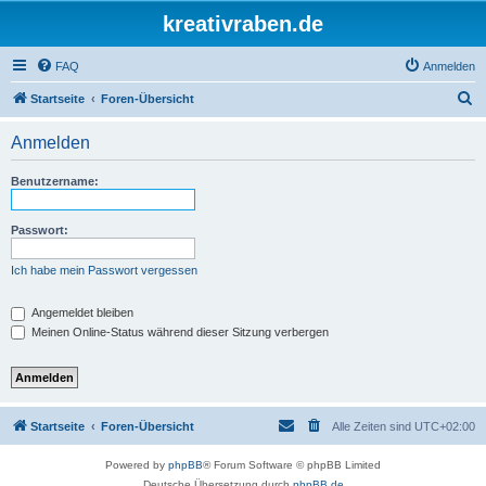
kreativraben.de
FAQ
Anmelden
S
Startseite
Foren-Übersicht
u
Anmelden
c
h
Benutzername:
e
Passwort:
Ich habe mein Passwort vergessen
Angemeldet bleiben
Meinen Online-Status während dieser Sitzung verbergen
Startseite
Foren-Übersicht
Alle Zeiten sind
UTC+02:00
Powered by
phpBB
® Forum Software © phpBB Limited
Deutsche Übersetzung durch
phpBB.de