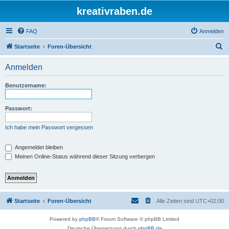
kreativraben.de
FAQ
Anmelden
S
Startseite
Foren-Übersicht
u
Anmelden
c
h
Benutzername:
e
Passwort:
Ich habe mein Passwort vergessen
Angemeldet bleiben
Meinen Online-Status während dieser Sitzung verbergen
Startseite
Foren-Übersicht
Alle Zeiten sind
UTC+02:00
Powered by
phpBB
® Forum Software © phpBB Limited
Deutsche Übersetzung durch
phpBB.de