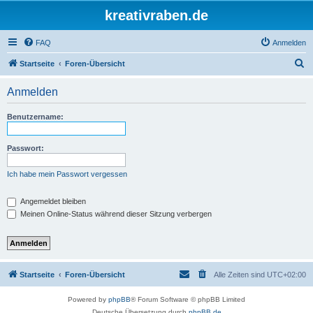
kreativraben.de
FAQ
Anmelden
S
Startseite
Foren-Übersicht
u
Anmelden
c
h
Benutzername:
e
Passwort:
Ich habe mein Passwort vergessen
Angemeldet bleiben
Meinen Online-Status während dieser Sitzung verbergen
Startseite
Foren-Übersicht
Alle Zeiten sind
UTC+02:00
Powered by
phpBB
® Forum Software © phpBB Limited
Deutsche Übersetzung durch
phpBB.de