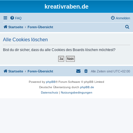
kreativraben.de
FAQ
Anmelden
S
Startseite
Foren-Übersicht
u
Alle Cookies löschen
c
h
Bist du dir sicher, dass du alle Cookies des Boards löschen möchtest?
e
Startseite
Foren-Übersicht
Alle Zeiten sind
UTC+02:00
Powered by
phpBB
® Forum Software © phpBB Limited
Deutsche Übersetzung durch
phpBB.de
Datenschutz
|
Nutzungsbedingungen