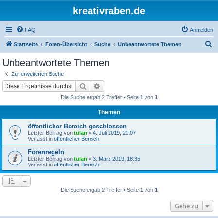
kreativraben.de
FAQ
Anmelden
S
Startseite
Foren-Übersicht
Suche
Unbeantwortete Themen
u
Unbeantwortete Themen
c
Zur erweiterten Suche
h
Suche
Erweiterte Suche
e
Die Suche ergab 2 Treffer • Seite
1
von
1
Themen
öffentlicher Bereich geschlossen
Letzter Beitrag von
tulan
«
4. Juli 2019, 21:07
Verfasst in
öffentlicher Bereich
Forenregeln
Letzter Beitrag von
tulan
«
3. März 2019, 18:35
Verfasst in
öffentlicher Bereich
Die Suche ergab 2 Treffer • Seite
1
von
1
Gehe zu