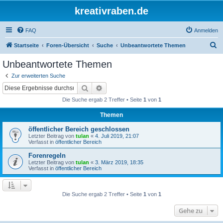
kreativraben.de
FAQ
Anmelden
S
Startseite
Foren-Übersicht
Suche
Unbeantwortete Themen
u
Unbeantwortete Themen
c
Zur erweiterten Suche
h
Suche
Erweiterte Suche
e
Die Suche ergab 2 Treffer • Seite
1
von
1
Themen
öffentlicher Bereich geschlossen
Letzter Beitrag von
tulan
«
4. Juli 2019, 21:07
Verfasst in
öffentlicher Bereich
Forenregeln
Letzter Beitrag von
tulan
«
3. März 2019, 18:35
Verfasst in
öffentlicher Bereich
Die Suche ergab 2 Treffer • Seite
1
von
1
Gehe zu