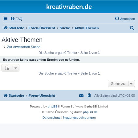
kreativraben.de
FAQ
Anmelden
S
Startseite
Foren-Übersicht
Suche
Aktive Themen
u
Aktive Themen
c
Zur erweiterten Suche
h
Die Suche ergab 0 Treffer • Seite
1
von
1
e
Es wurden keine passenden Ergebnisse gefunden.
Die Suche ergab 0 Treffer • Seite
1
von
1
Gehe zu
Startseite
Foren-Übersicht
Alle Zeiten sind
UTC+02:00
Powered by
phpBB
® Forum Software © phpBB Limited
Deutsche Übersetzung durch
phpBB.de
Datenschutz
|
Nutzungsbedingungen