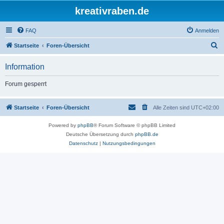
kreativraben.de
FAQ
Anmelden
S
Startseite
Foren-Übersicht
u
Information
c
h
Forum gesperrt
e
Startseite
Foren-Übersicht
Alle Zeiten sind
UTC+02:00
Powered by
phpBB
® Forum Software © phpBB Limited
Deutsche Übersetzung durch
phpBB.de
Datenschutz
|
Nutzungsbedingungen