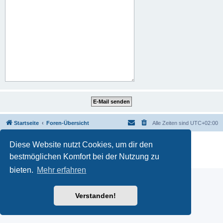
Startseite
Foren-Übersicht
Alle Zeiten sind
UTC+02:00
Powered by
phpBB
® Forum Software © phpBB Limited
Diese Website nutzt Cookies, um dir den
Deutsche Übersetzung durch
phpBB.de
bestmöglichen Komfort bei der Nutzung zu
Datenschutz
|
Nutzungsbedingungen
bieten.
Mehr erfahren
Verstanden!