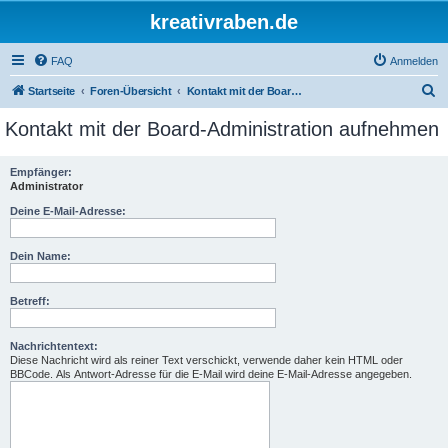
kreativraben.de
FAQ
Anmelden
S
Startseite
Foren-Übersicht
Kontakt mit der Board-Administration aufnehmen
u
Kontakt mit der Board-Administration aufnehmen
c
h
Empfänger:
Administrator
e
Deine E-Mail-Adresse:
Dein Name:
Betreff:
Nachrichtentext:
Diese Nachricht wird als reiner Text verschickt, verwende daher kein HTML oder
BBCode. Als Antwort-Adresse für die E-Mail wird deine E-Mail-Adresse angegeben.