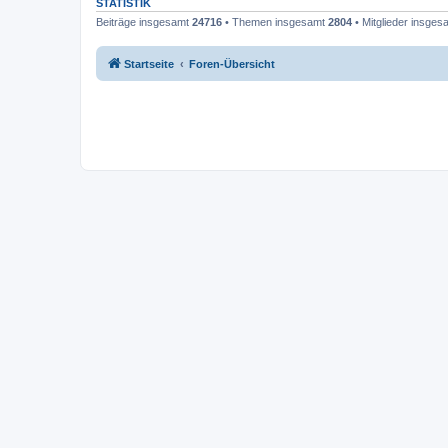
STATISTIK
Beiträge insgesamt
24716
• Themen insgesamt
2804
• Mitglieder insge
Startseite
Foren-Übersicht