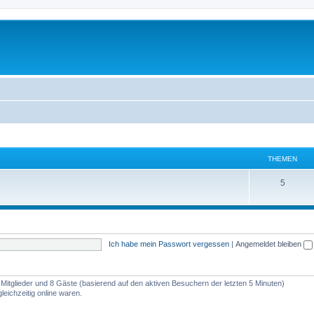
THEMEN
T
5
h
e
m
Ich habe mein Passwort vergessen
|
Angemeldet bleiben
e
n
e Mitglieder und 8 Gäste (basierend auf den aktiven Besuchern der letzten 5 Minuten)
eichzeitig online waren.