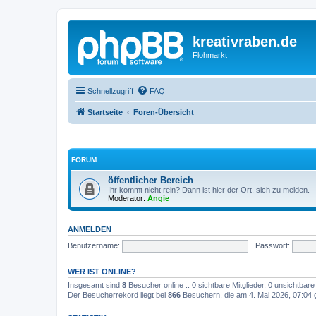
kreativraben.de
Flohmarkt
Schnellzugriff
FAQ
Startseite
Foren-Übersicht
FORUM
öffentlicher Bereich
Ihr kommt nicht rein? Dann ist hier der Ort, sich zu melden.
Moderator:
Angie
ANMELDEN
Benutzername:
Passwort:
WER IST ONLINE?
Insgesamt sind
8
Besucher online :: 0 sichtbare Mitglieder, 0 unsichtbar
Der Besucherrekord liegt bei
866
Besuchern, die am 4. Mai 2026, 07:04 gl