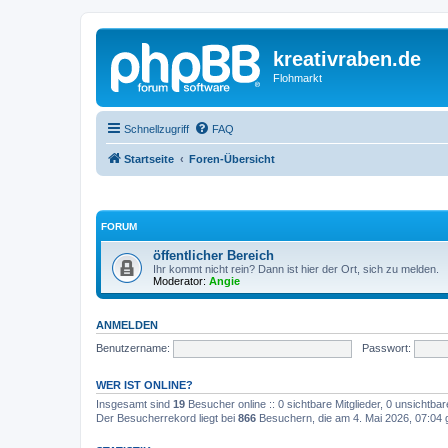
kreativraben.de
Flohmarkt
Schnellzugriff
FAQ
Startseite
Foren-Übersicht
FORUM
öffentlicher Bereich
Ihr kommt nicht rein? Dann ist hier der Ort, sich zu melden.
Moderator:
Angie
ANMELDEN
Benutzername:
Passwort:
WER IST ONLINE?
Insgesamt sind
19
Besucher online :: 0 sichtbare Mitglieder, 0 unsichtba
Der Besucherrekord liegt bei
866
Besuchern, die am 4. Mai 2026, 07:04 gl