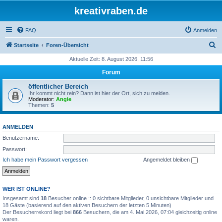
kreativraben.de
FAQ
Anmelden
S
Startseite
Foren-Übersicht
u
Aktuelle Zeit: 8. August 2026, 11:56
c
Forum
h
öffentlicher Bereich
e
Ihr kommt nicht rein? Dann ist hier der Ort, sich zu melden.
Moderator:
Angie
Themen:
5
ANMELDEN
Benutzername:
Passwort:
Ich habe mein Passwort vergessen
Angemeldet bleiben
WER IST ONLINE?
Insgesamt sind
18
Besucher online :: 0 sichtbare Mitglieder, 0 unsichtbare Mitglieder und
18 Gäste (basierend auf den aktiven Besuchern der letzten 5 Minuten)
Der Besucherrekord liegt bei
866
Besuchern, die am 4. Mai 2026, 07:04 gleichzeitig online
waren.