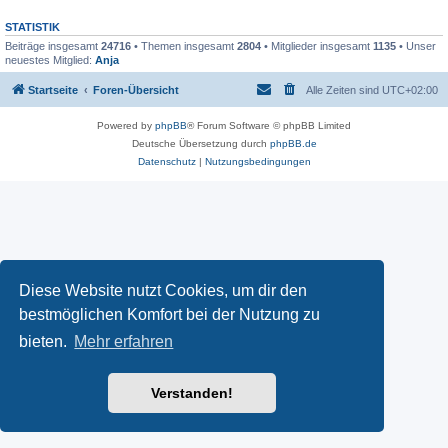
STATISTIK
Beiträge insgesamt
24716
• Themen insgesamt
2804
• Mitglieder insgesamt
1135
• Unser
neuestes Mitglied:
Anja
Startseite
Foren-Übersicht
Alle Zeiten sind
UTC+02:00
Powered by
phpBB
® Forum Software © phpBB Limited
Deutsche Übersetzung durch
phpBB.de
Datenschutz
|
Nutzungsbedingungen
Diese Website nutzt Cookies, um dir den
bestmöglichen Komfort bei der Nutzung zu
bieten.
Mehr erfahren
Verstanden!