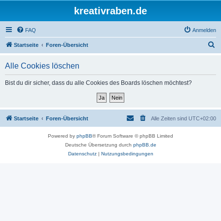
kreativraben.de
FAQ
Anmelden
S
Startseite
Foren-Übersicht
u
Alle Cookies löschen
c
h
Bist du dir sicher, dass du alle Cookies des Boards löschen möchtest?
e
Startseite
Foren-Übersicht
Alle Zeiten sind
UTC+02:00
Powered by
phpBB
® Forum Software © phpBB Limited
Deutsche Übersetzung durch
phpBB.de
Datenschutz
|
Nutzungsbedingungen