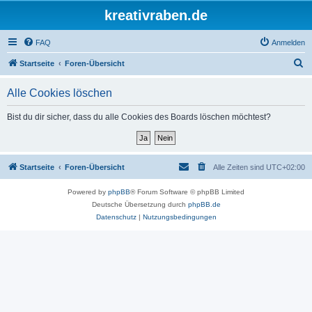
kreativraben.de
FAQ
Anmelden
S
Startseite
Foren-Übersicht
u
Alle Cookies löschen
c
h
Bist du dir sicher, dass du alle Cookies des Boards löschen möchtest?
e
Startseite
Foren-Übersicht
Alle Zeiten sind
UTC+02:00
Powered by
phpBB
® Forum Software © phpBB Limited
Deutsche Übersetzung durch
phpBB.de
Datenschutz
|
Nutzungsbedingungen