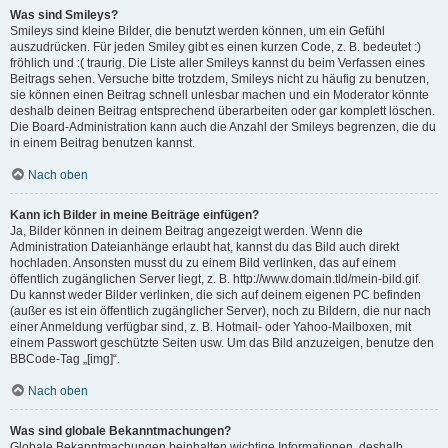
Was sind Smileys?
Smileys sind kleine Bilder, die benutzt werden können, um ein Gefühl
auszudrücken. Für jeden Smiley gibt es einen kurzen Code, z. B. bedeutet :)
fröhlich und :( traurig. Die Liste aller Smileys kannst du beim Verfassen eines
Beitrags sehen. Versuche bitte trotzdem, Smileys nicht zu häufig zu benutzen,
sie können einen Beitrag schnell unlesbar machen und ein Moderator könnte
deshalb deinen Beitrag entsprechend überarbeiten oder gar komplett löschen.
Die Board-Administration kann auch die Anzahl der Smileys begrenzen, die du
in einem Beitrag benutzen kannst.
Nach oben
Kann ich Bilder in meine Beiträge einfügen?
Ja, Bilder können in deinem Beitrag angezeigt werden. Wenn die
Administration Dateianhänge erlaubt hat, kannst du das Bild auch direkt
hochladen. Ansonsten musst du zu einem Bild verlinken, das auf einem
öffentlich zugänglichen Server liegt, z. B. http://www.domain.tld/mein-bild.gif.
Du kannst weder Bilder verlinken, die sich auf deinem eigenen PC befinden
(außer es ist ein öffentlich zugänglicher Server), noch zu Bildern, die nur nach
einer Anmeldung verfügbar sind, z. B. Hotmail- oder Yahoo-Mailboxen, mit
einem Passwort geschützte Seiten usw. Um das Bild anzuzeigen, benutze den
BBCode-Tag „[img]“.
Nach oben
Was sind globale Bekanntmachungen?
Globale Bekanntmachungen beinhalten wichtige Informationen, deshalb