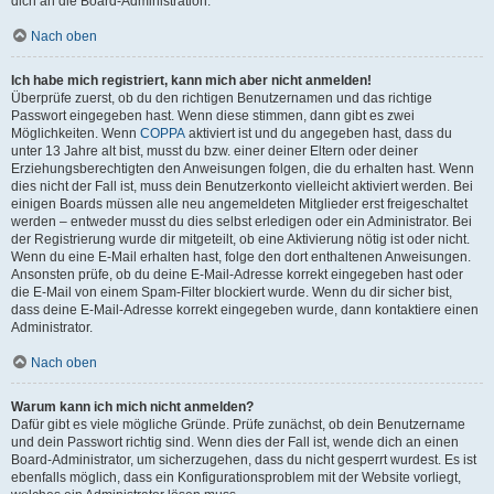
dich an die Board-Administration.
Nach oben
Ich habe mich registriert, kann mich aber nicht anmelden!
Überprüfe zuerst, ob du den richtigen Benutzernamen und das richtige
Passwort eingegeben hast. Wenn diese stimmen, dann gibt es zwei
Möglichkeiten. Wenn
COPPA
aktiviert ist und du angegeben hast, dass du
unter 13 Jahre alt bist, musst du bzw. einer deiner Eltern oder deiner
Erziehungsberechtigten den Anweisungen folgen, die du erhalten hast. Wenn
dies nicht der Fall ist, muss dein Benutzerkonto vielleicht aktiviert werden. Bei
einigen Boards müssen alle neu angemeldeten Mitglieder erst freigeschaltet
werden – entweder musst du dies selbst erledigen oder ein Administrator. Bei
der Registrierung wurde dir mitgeteilt, ob eine Aktivierung nötig ist oder nicht.
Wenn du eine E-Mail erhalten hast, folge den dort enthaltenen Anweisungen.
Ansonsten prüfe, ob du deine E-Mail-Adresse korrekt eingegeben hast oder
die E-Mail von einem Spam-Filter blockiert wurde. Wenn du dir sicher bist,
dass deine E-Mail-Adresse korrekt eingegeben wurde, dann kontaktiere einen
Administrator.
Nach oben
Warum kann ich mich nicht anmelden?
Dafür gibt es viele mögliche Gründe. Prüfe zunächst, ob dein Benutzername
und dein Passwort richtig sind. Wenn dies der Fall ist, wende dich an einen
Board-Administrator, um sicherzugehen, dass du nicht gesperrt wurdest. Es ist
ebenfalls möglich, dass ein Konfigurationsproblem mit der Website vorliegt,