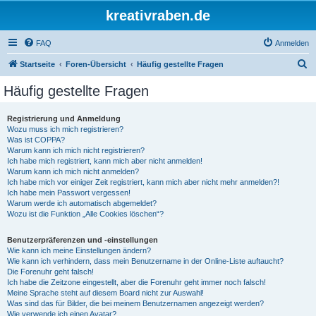
kreativraben.de
FAQ
Anmelden
S
Startseite
Foren-Übersicht
Häufig gestellte Fragen
u
Häufig gestellte Fragen
c
h
Registrierung und Anmeldung
Wozu muss ich mich registrieren?
e
Was ist COPPA?
Warum kann ich mich nicht registrieren?
Ich habe mich registriert, kann mich aber nicht anmelden!
Warum kann ich mich nicht anmelden?
Ich habe mich vor einiger Zeit registriert, kann mich aber nicht mehr anmelden?!
Ich habe mein Passwort vergessen!
Warum werde ich automatisch abgemeldet?
Wozu ist die Funktion „Alle Cookies löschen“?
Benutzerpräferenzen und -einstellungen
Wie kann ich meine Einstellungen ändern?
Wie kann ich verhindern, dass mein Benutzername in der Online-Liste auftaucht?
Die Forenuhr geht falsch!
Ich habe die Zeitzone eingestellt, aber die Forenuhr geht immer noch falsch!
Meine Sprache steht auf diesem Board nicht zur Auswahl!
Was sind das für Bilder, die bei meinem Benutzernamen angezeigt werden?
Wie verwende ich einen Avatar?