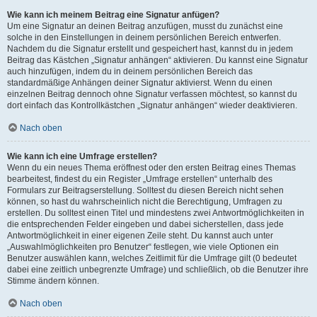
Wie kann ich meinem Beitrag eine Signatur anfügen?
Um eine Signatur an deinen Beitrag anzufügen, musst du zunächst eine
solche in den Einstellungen in deinem persönlichen Bereich entwerfen.
Nachdem du die Signatur erstellt und gespeichert hast, kannst du in jedem
Beitrag das Kästchen „Signatur anhängen“ aktivieren. Du kannst eine Signatur
auch hinzufügen, indem du in deinem persönlichen Bereich das
standardmäßige Anhängen deiner Signatur aktivierst. Wenn du einen
einzelnen Beitrag dennoch ohne Signatur verfassen möchtest, so kannst du
dort einfach das Kontrollkästchen „Signatur anhängen“ wieder deaktivieren.
Nach oben
Wie kann ich eine Umfrage erstellen?
Wenn du ein neues Thema eröffnest oder den ersten Beitrag eines Themas
bearbeitest, findest du ein Register „Umfrage erstellen“ unterhalb des
Formulars zur Beitragserstellung. Solltest du diesen Bereich nicht sehen
können, so hast du wahrscheinlich nicht die Berechtigung, Umfragen zu
erstellen. Du solltest einen Titel und mindestens zwei Antwortmöglichkeiten in
die entsprechenden Felder eingeben und dabei sicherstellen, dass jede
Antwortmöglichkeit in einer eigenen Zeile steht. Du kannst auch unter
„Auswahlmöglichkeiten pro Benutzer“ festlegen, wie viele Optionen ein
Benutzer auswählen kann, welches Zeitlimit für die Umfrage gilt (0 bedeutet
dabei eine zeitlich unbegrenzte Umfrage) und schließlich, ob die Benutzer ihre
Stimme ändern können.
Nach oben