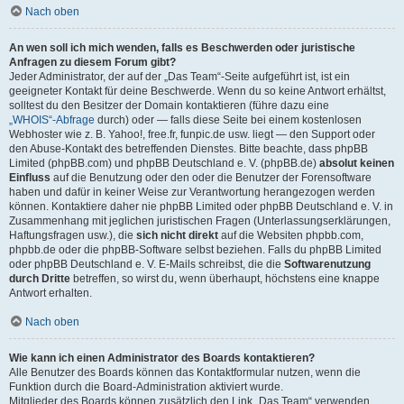
Nach oben
An wen soll ich mich wenden, falls es Beschwerden oder juristische
Anfragen zu diesem Forum gibt?
Jeder Administrator, der auf der „Das Team“-Seite aufgeführt ist, ist ein
geeigneter Kontakt für deine Beschwerde. Wenn du so keine Antwort erhältst,
solltest du den Besitzer der Domain kontaktieren (führe dazu eine
„WHOIS“-Abfrage
durch) oder — falls diese Seite bei einem kostenlosen
Webhoster wie z. B. Yahoo!, free.fr, funpic.de usw. liegt — den Support oder
den Abuse-Kontakt des betreffenden Dienstes. Bitte beachte, dass phpBB
Limited (phpBB.com) und phpBB Deutschland e. V. (phpBB.de)
absolut keinen
Einfluss
auf die Benutzung oder den oder die Benutzer der Forensoftware
haben und dafür in keiner Weise zur Verantwortung herangezogen werden
können. Kontaktiere daher nie phpBB Limited oder phpBB Deutschland e. V. in
Zusammenhang mit jeglichen juristischen Fragen (Unterlassungserklärungen,
Haftungsfragen usw.), die
sich nicht direkt
auf die Websiten phpbb.com,
phpbb.de oder die phpBB-Software selbst beziehen. Falls du phpBB Limited
oder phpBB Deutschland e. V. E-Mails schreibst, die die
Softwarenutzung
durch Dritte
betreffen, so wirst du, wenn überhaupt, höchstens eine knappe
Antwort erhalten.
Nach oben
Wie kann ich einen Administrator des Boards kontaktieren?
Alle Benutzer des Boards können das Kontaktformular nutzen, wenn die
Funktion durch die Board-Administration aktiviert wurde.
Mitglieder des Boards können zusätzlich den Link „Das Team“ verwenden.