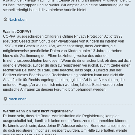
Avatarbilder, Private Nachrichten, E-Mail-Versand an andere Mitglieder, Beitritt
zu Benutzergruppen und so weiter. Wir empfehlen dir eine Anmeldung, da sie
schnell erledigt ist und dir zahlreiche Vorteile bietet.
Nach oben
Was ist COPPA?
COPPA, ausgeschrieben Children’s Online Privacy Protection Act of 1998
(deutsch: Gesetz zum Schutz der Privatsphäre von Kindern im Internet von
1998) ist ein Gesetz in den USA, welches festlegt, dass Websites, die
möglicherweise persönliche Daten von Kindern unter 13 Jahren erheben,
hierzu die Zustimmung der Eltern beziehungsweise des oder der
Erziehungsberechtigten benötigen. Wenn du dir unsicher bist, ob dies auf dich
oder die Website, auf der du dich zu registrieren versuchst, zutrifft, ziehe einen
rechtlichen Beistand zu Rate. Bitte beachte, dass phpBB Limited und der
Besitzer dieses Boards keine Rechtsberatung anbieten kann und nicht die
Anlaufstelle für Rechtsangelegenheiten jeglicher Art ist; außer solchen, die
unter der Frage „An wen soll ich mich wenden, falls es Beschwerden oder
juristische Anfragen zu diesem Forum gibt?“ behandelt werden.
Nach oben
Warum kann ich mich nicht registrieren?
Es kann sein, dass die Board-Administration die Registrierung komplett
ausgeschaltet hat, damit sich keine neuen Benutzer mehr anmelden können.
Es könnte auch sein, dass deine IP-Adresse oder der Benutzername, mit dem
du dich registrieren möchtest, gesperrt wurden. Um Hilfe zu erhalten, wende