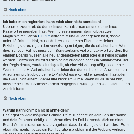
dich an die Board-Administration.
Nach oben
Ich habe mich registriert, kann mich aber nicht anmelden!
Überprüfe zuerst, ob du den richtigen Benutzernamen und das richtige
Passwort eingegeben hast. Wenn diese stimmen, dann gibt es zwei
Möglichkeiten. Wenn
COPPA
aktiviert ist und du angegeben hast, dass du
unter 13 Jahre alt bist, musst du bzw. einer deiner Eltern oder deiner
Erziehungsberechtigten den Anweisungen folgen, die du erhalten hast. Wenn
dies nicht der Fall ist, muss dein Benutzerkonto vielleicht aktiviert werden. Bei
einigen Boards müssen alle neu angemeldeten Mitglieder erst freigeschaltet
werden – entweder musst du dies selbst erledigen oder ein Administrator. Bei
der Registrierung wurde dir mitgeteilt, ob eine Aktivierung nötig ist oder nicht.
Wenn du eine E-Mail erhalten hast, folge den dort enthaltenen Anweisungen.
Ansonsten prüfe, ob du deine E-Mail-Adresse korrekt eingegeben hast oder
die E-Mail von einem Spam-Filter blockiert wurde. Wenn du dir sicher bist,
dass deine E-Mail-Adresse korrekt eingegeben wurde, dann kontaktiere einen
Administrator.
Nach oben
Warum kann ich mich nicht anmelden?
Dafür gibt es viele mögliche Gründe. Prüfe zunächst, ob dein Benutzername
und dein Passwort richtig sind. Wenn dies der Fall ist, wende dich an einen
Board-Administrator, um sicherzugehen, dass du nicht gesperrt wurdest. Es ist
ebenfalls möglich, dass ein Konfigurationsproblem mit der Website vorliegt,