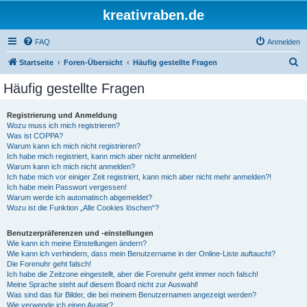
kreativraben.de
FAQ
Anmelden
S
Startseite
Foren-Übersicht
Häufig gestellte Fragen
u
Häufig gestellte Fragen
c
h
Registrierung und Anmeldung
Wozu muss ich mich registrieren?
e
Was ist COPPA?
Warum kann ich mich nicht registrieren?
Ich habe mich registriert, kann mich aber nicht anmelden!
Warum kann ich mich nicht anmelden?
Ich habe mich vor einiger Zeit registriert, kann mich aber nicht mehr anmelden?!
Ich habe mein Passwort vergessen!
Warum werde ich automatisch abgemeldet?
Wozu ist die Funktion „Alle Cookies löschen“?
Benutzerpräferenzen und -einstellungen
Wie kann ich meine Einstellungen ändern?
Wie kann ich verhindern, dass mein Benutzername in der Online-Liste auftaucht?
Die Forenuhr geht falsch!
Ich habe die Zeitzone eingestellt, aber die Forenuhr geht immer noch falsch!
Meine Sprache steht auf diesem Board nicht zur Auswahl!
Was sind das für Bilder, die bei meinem Benutzernamen angezeigt werden?
Wie verwende ich einen Avatar?