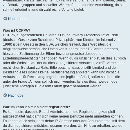
Avatarbilder, Private Nachrichten, E-Mail-Versand an andere Mitglieder, Beitritt
zu Benutzergruppen und so weiter. Wir empfehlen dir eine Anmeldung, da sie
schnell erledigt ist und dir zahlreiche Vorteile bietet.
Nach oben
Was ist COPPA?
COPPA, ausgeschrieben Children’s Online Privacy Protection Act of 1998
(deutsch: Gesetz zum Schutz der Privatsphäre von Kindern im Internet von
1998) ist ein Gesetz in den USA, welches festlegt, dass Websites, die
möglicherweise persönliche Daten von Kindern unter 13 Jahren erheben,
hierzu die Zustimmung der Eltern beziehungsweise des oder der
Erziehungsberechtigten benötigen. Wenn du dir unsicher bist, ob dies auf dich
oder die Website, auf der du dich zu registrieren versuchst, zutrifft, ziehe einen
rechtlichen Beistand zu Rate. Bitte beachte, dass phpBB Limited und der
Besitzer dieses Boards keine Rechtsberatung anbieten kann und nicht die
Anlaufstelle für Rechtsangelegenheiten jeglicher Art ist; außer solchen, die
unter der Frage „An wen soll ich mich wenden, falls es Beschwerden oder
juristische Anfragen zu diesem Forum gibt?“ behandelt werden.
Nach oben
Warum kann ich mich nicht registrieren?
Es kann sein, dass die Board-Administration die Registrierung komplett
ausgeschaltet hat, damit sich keine neuen Benutzer mehr anmelden können.
Es könnte auch sein, dass deine IP-Adresse oder der Benutzername, mit dem
du dich registrieren möchtest, gesperrt wurden. Um Hilfe zu erhalten, wende