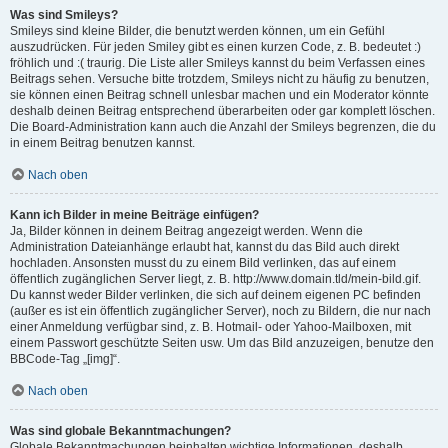
Was sind Smileys?
Smileys sind kleine Bilder, die benutzt werden können, um ein Gefühl
auszudrücken. Für jeden Smiley gibt es einen kurzen Code, z. B. bedeutet :)
fröhlich und :( traurig. Die Liste aller Smileys kannst du beim Verfassen eines
Beitrags sehen. Versuche bitte trotzdem, Smileys nicht zu häufig zu benutzen,
sie können einen Beitrag schnell unlesbar machen und ein Moderator könnte
deshalb deinen Beitrag entsprechend überarbeiten oder gar komplett löschen.
Die Board-Administration kann auch die Anzahl der Smileys begrenzen, die du
in einem Beitrag benutzen kannst.
Nach oben
Kann ich Bilder in meine Beiträge einfügen?
Ja, Bilder können in deinem Beitrag angezeigt werden. Wenn die
Administration Dateianhänge erlaubt hat, kannst du das Bild auch direkt
hochladen. Ansonsten musst du zu einem Bild verlinken, das auf einem
öffentlich zugänglichen Server liegt, z. B. http://www.domain.tld/mein-bild.gif.
Du kannst weder Bilder verlinken, die sich auf deinem eigenen PC befinden
(außer es ist ein öffentlich zugänglicher Server), noch zu Bildern, die nur nach
einer Anmeldung verfügbar sind, z. B. Hotmail- oder Yahoo-Mailboxen, mit
einem Passwort geschützte Seiten usw. Um das Bild anzuzeigen, benutze den
BBCode-Tag „[img]“.
Nach oben
Was sind globale Bekanntmachungen?
Globale Bekanntmachungen beinhalten wichtige Informationen, deshalb