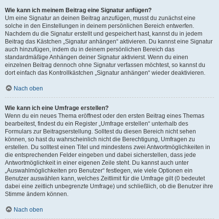
Wie kann ich meinem Beitrag eine Signatur anfügen?
Um eine Signatur an deinen Beitrag anzufügen, musst du zunächst eine
solche in den Einstellungen in deinem persönlichen Bereich entwerfen.
Nachdem du die Signatur erstellt und gespeichert hast, kannst du in jedem
Beitrag das Kästchen „Signatur anhängen“ aktivieren. Du kannst eine Signatur
auch hinzufügen, indem du in deinem persönlichen Bereich das
standardmäßige Anhängen deiner Signatur aktivierst. Wenn du einen
einzelnen Beitrag dennoch ohne Signatur verfassen möchtest, so kannst du
dort einfach das Kontrollkästchen „Signatur anhängen“ wieder deaktivieren.
Nach oben
Wie kann ich eine Umfrage erstellen?
Wenn du ein neues Thema eröffnest oder den ersten Beitrag eines Themas
bearbeitest, findest du ein Register „Umfrage erstellen“ unterhalb des
Formulars zur Beitragserstellung. Solltest du diesen Bereich nicht sehen
können, so hast du wahrscheinlich nicht die Berechtigung, Umfragen zu
erstellen. Du solltest einen Titel und mindestens zwei Antwortmöglichkeiten in
die entsprechenden Felder eingeben und dabei sicherstellen, dass jede
Antwortmöglichkeit in einer eigenen Zeile steht. Du kannst auch unter
„Auswahlmöglichkeiten pro Benutzer“ festlegen, wie viele Optionen ein
Benutzer auswählen kann, welches Zeitlimit für die Umfrage gilt (0 bedeutet
dabei eine zeitlich unbegrenzte Umfrage) und schließlich, ob die Benutzer ihre
Stimme ändern können.
Nach oben