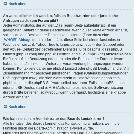
Nach oben
An wen soll ich mich wenden, falls es Beschwerden oder juristische
Anfragen zu diesem Forum gibt?
Jeder Administrator, der auf der „Das Team“-Seite aufgeführt ist, ist ein
geeigneter Kontakt für deine Beschwerde. Wenn du so keine Antwort erhältst,
solltest du den Besitzer der Domain kontaktieren (führe dazu eine
„WHOIS“-Abfrage
durch) oder — falls diese Seite bei einem kostenlosen
Webhoster wie z. B. Yahoo!, free.fr, funpic.de usw. liegt — den Support oder
den Abuse-Kontakt des betreffenden Dienstes. Bitte beachte, dass phpBB
Limited (phpBB.com) und phpBB Deutschland e. V. (phpBB.de)
absolut keinen
Einfluss
auf die Benutzung oder den oder die Benutzer der Forensoftware
haben und dafür in keiner Weise zur Verantwortung herangezogen werden
können. Kontaktiere daher nie phpBB Limited oder phpBB Deutschland e. V. in
Zusammenhang mit jeglichen juristischen Fragen (Unterlassungserklärungen,
Haftungsfragen usw.), die
sich nicht direkt
auf die Websiten phpbb.com,
phpbb.de oder die phpBB-Software selbst beziehen. Falls du phpBB Limited
oder phpBB Deutschland e. V. E-Mails schreibst, die die
Softwarenutzung
durch Dritte
betreffen, so wirst du, wenn überhaupt, höchstens eine knappe
Antwort erhalten.
Nach oben
Wie kann ich einen Administrator des Boards kontaktieren?
Alle Benutzer des Boards können das Kontaktformular nutzen, wenn die
Funktion durch die Board-Administration aktiviert wurde.
Mitglieder des Boards können zusätzlich den Link „Das Team“ verwenden.